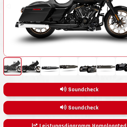
Soundcheck
Soundcheck
Leistungsdiagramm Homologated