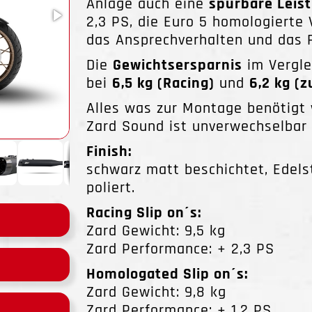
Anlage auch eine
spürbare Leis
2,3 PS, die Euro 5 homologierte 
das Ansprechverhalten und das F
Die
Gewichtsersparnis
im Vergle
bei
6,5 kg (Racing)
und
6,2 kg (
Alles was zur Montage benötigt 
Zard Sound ist unverwechselbar 
Finish:
schwarz matt beschichtet, Edel
poliert.
Racing Slip on´s:
Zard Gewicht: 9,5 kg
Zard Performance: + 2,3 PS
Homologated Slip on´s:
Zard Gewicht: 9,8 kg
Zard Performance: + 1,2 PS