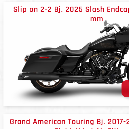
Slip on 2-2 Bj. 2025 Slash Endcap
mm
Grand American Touring Bj. 2017