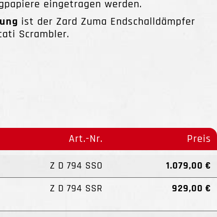
ugpapiere eingetragen werden.
tung
ist der Zard Zuma Endschalldämpfer
cati Scrambler.
Art.-Nr.
Preis
Z D 794 SSO
1.079,00 €
Z D 794 SSR
929,00 €