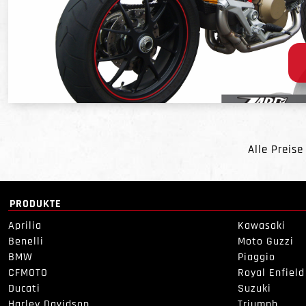
Alle Preise
PRODUKTE
Aprilia
Kawasaki
Benelli
Moto Guzzi
BMW
Piaggio
CFMOTO
Royal Enfield
Ducati
Suzuki
Harley Davidson
Triumph